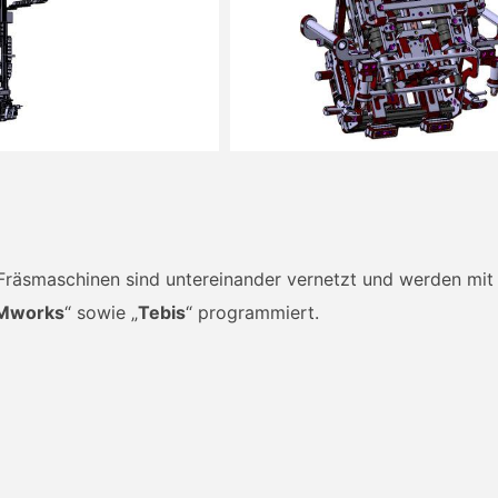
Fräsmaschinen sind untereinander vernetzt und werden mi
Mworks
“ sowie „
Tebis
“ programmiert.
 erspart sehr viel Zeit und erleichtert die Bearbeitung komp
 kurze Ablaufzeit und sind in der Lage beliebige 3D- Forme