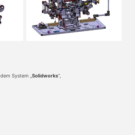
t dem System „
Solidworks
“,
lexer Teile. Somit erreichen wir
n zu fräsen.